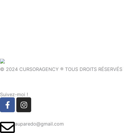
© 2024 CURSORAGENCY ® TOUS DROITS RÉSERVÉS
Suivez-moi !
F
I
a
n
c
s
e
t
auparedo@gmail.com​
b
a