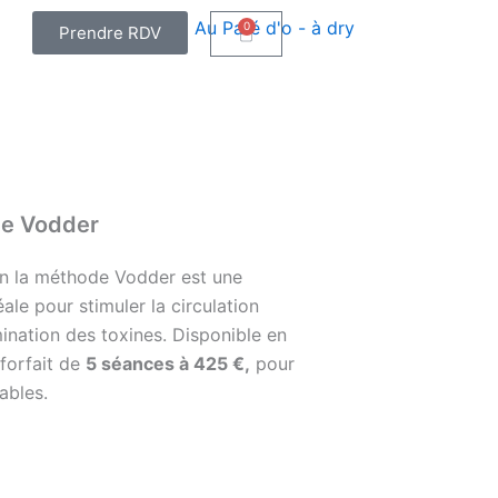
0
Prendre RDV
Panier
ge Vodder
on la méthode Vodder est une
ale pour stimuler la circulation
mination des toxines. Disponible en
forfait de
5 séances à 425 €,
pour
ables.