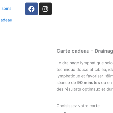
F
I
 soins
a
n
c
s
cadeau
e
t
b
a
o
g
o
r
k
a
Carte cadeau – Draina
m
Le drainage lymphatique sel
technique douce et ciblée, idé
lymphatique et favoriser l’éli
séance de
90 minutes
ou en 
des résultats optimaux et dur
quantité
Choisissez votre carte
de