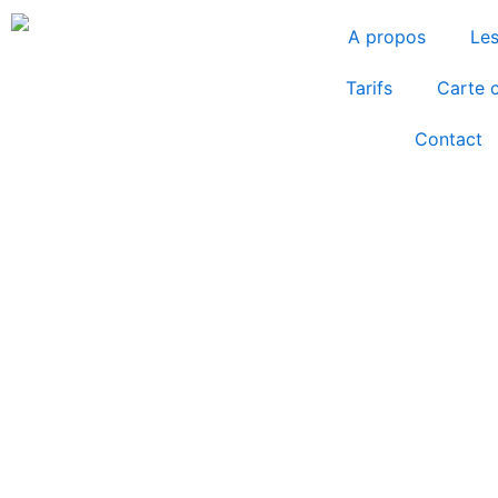
Aller
A propos
Les
au
contenu
Tarifs
Carte 
Contact
Carte cadeau -
Drainage Vodder
De:
À:
Message: