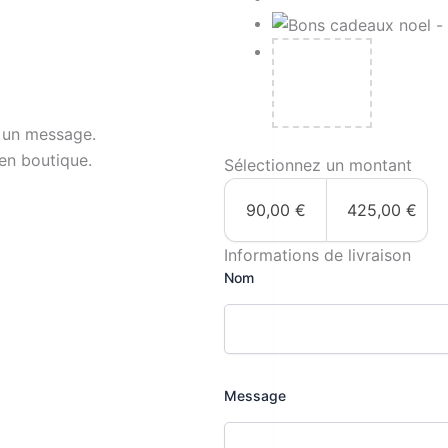
Carte
cadeau
-
Drainage
Vodder
 un message.
en boutique.
Sélectionnez un montant
90,00
€
425,00
€
Informations de livraison
Nom
Message